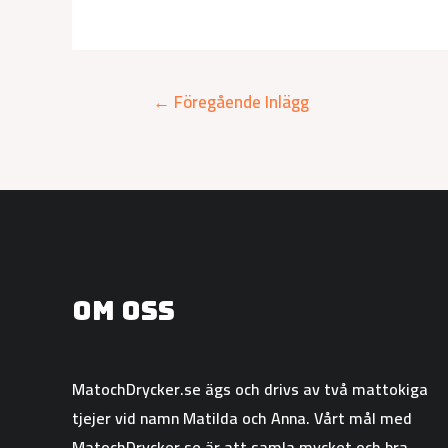
←
Föregående Inlägg
Om oss
MatochDrycker.se ägs och drivs av två mattokiga
tjejer vid namn Matilda och Anna. Vårt mål med
MatochDrycker.se är att samla mycket och bra