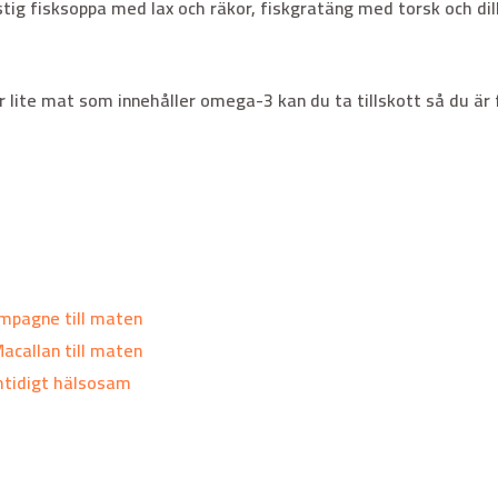
tig fisksoppa med lax och räkor, fiskgratäng med torsk och dill
ör lite mat som innehåller omega-3 kan du ta tillskott så du är
mpagne till maten
callan till maten
mtidigt hälsosam