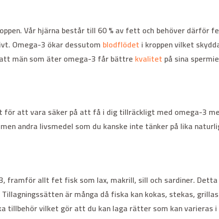
roppen. Vår hjärna består till 60 % av fett och behöver därfö
tivt. Omega-3 ökar dessutom
blodflödet
i kroppen vilket skydd
 att män som äter omega-3 får bättre
kvalitet
på sina spermie
tt för att vara säker på att få i dig tillräckligt med omega-3 me
3 men andra livsmedel som du kanske inte tänker på lika naturlig
framför allt fet fisk som lax, makrill, sill och sardiner. Det
llagningssätten är många då fiska kan kokas, stekas, grillas i 
 tillbehör vilket gör att du kan laga rätter som kan varieras i