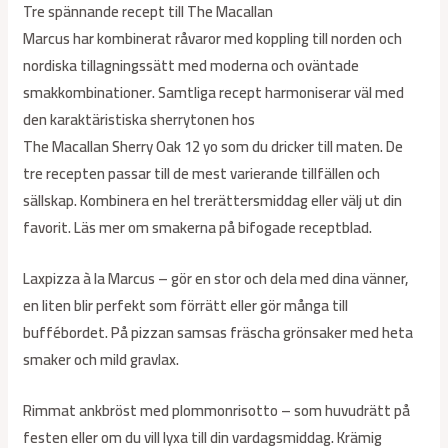
Tre spännande recept till The Macallan
Marcus har kombinerat råvaror med koppling till norden och
nordiska tillagningssätt med moderna och oväntade
smakkombinationer. Samtliga recept harmoniserar väl med
den karaktäristiska sherrytonen hos
The Macallan Sherry Oak 12 yo som du dricker till maten. De
tre recepten passar till de mest varierande tillfällen och
sällskap. Kombinera en hel trerättersmiddag eller välj ut din
favorit. Läs mer om smakerna på bifogade receptblad.
Laxpizza à la Marcus – gör en stor och dela med dina vänner,
en liten blir perfekt som förrätt eller gör många till
buffébordet. På pizzan samsas fräscha grönsaker med heta
smaker och mild gravlax.
Rimmat ankbröst med plommonrisotto – som huvudrätt på
festen eller om du vill lyxa till din vardagsmiddag. Krämig