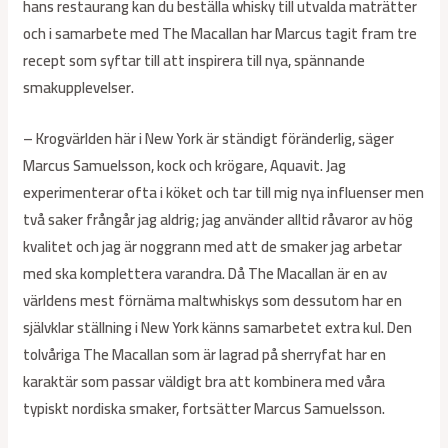
hans restaurang kan du beställa whisky till utvalda maträtter
och i samarbete med The Macallan har Marcus tagit fram tre
recept som syftar till att inspirera till nya, spännande
smakupplevelser.
– Krogvärlden här i New York är ständigt föränderlig, säger
Marcus Samuelsson, kock och krögare, Aquavit. Jag
experimenterar ofta i köket och tar till mig nya influenser men
två saker frångår jag aldrig; jag använder alltid råvaror av hög
kvalitet och jag är noggrann med att de smaker jag arbetar
med ska komplettera varandra. Då The Macallan är en av
världens mest förnäma maltwhiskys som dessutom har en
självklar ställning i New York känns samarbetet extra kul. Den
tolvåriga The Macallan som är lagrad på sherryfat har en
karaktär som passar väldigt bra att kombinera med våra
typiskt nordiska smaker, fortsätter Marcus Samuelsson.