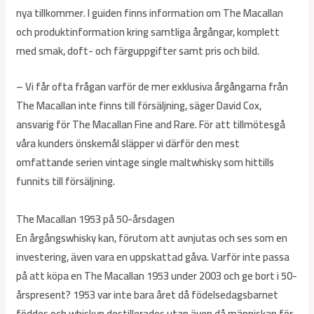
nya tillkommer. I guiden finns information om The Macallan
och produktinformation kring samtliga årgångar, komplett
med smak, doft- och färguppgifter samt pris och bild.
– Vi får ofta frågan varför de mer exklusiva årgångarna från
The Macallan inte finns till försäljning, säger David Cox,
ansvarig för The Macallan Fine and Rare. För att tillmötesgå
våra kunders önskemål släpper vi därför den mest
omfattande serien vintage single maltwhisky som hittills
funnits till försäljning.
The Macallan 1953 på 50-årsdagen
En årgångswhisky kan, förutom att avnjutas och ses som en
investering, även vara en uppskattad gåva. Varför inte passa
på att köpa en The Macallan 1953 under 2003 och ge bort i 50-
årspresent? 1953 var inte bara året då födelsedagsbarnet
föddes och whiskyn destillerades utan även då människan för