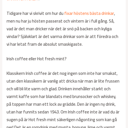
Tidigare har vi skrivit om hur du
fixar höstens bästa drinkar
,
men nu har ju hösten passerat och vintern är i full gång. Så,
vad är det man dricker när det är snö på backen och kyliga
vindar? Självklart är det varma drinkar som är att föredra och
vi har letat fram de absolut smaskigaste.
Irish coffee eller Hot fresh mint?
Klassikern Irish coffee är det nog ingen som inte har smakat,
utan den klassikern är vanlig att dricka när man är lite frussen
och vill bli lite varm och glad. Drinken innehåller starkt och
varmt kaffe som har blandats med brunsocker och whiskey,
på toppen har man ett lock av grädde. Den är ingen ny drink,
utan har funnits sedan 1943. Om Irish coffee inte är vad du är
sugen på är Hot fresh mint säkerligen någonting som kan gå
ner! Det är en romdrink med mynta, honung, lime och varmt