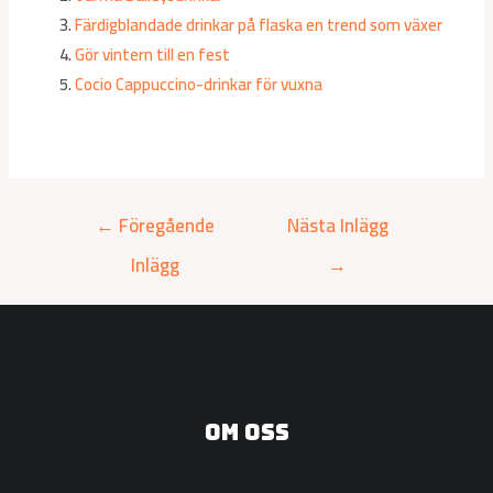
Färdigblandade drinkar på flaska en trend som växer
Gör vintern till en fest
Cocio Cappuccino-drinkar för vuxna
←
Föregående
Nästa Inlägg
Inlägg
→
Om oss