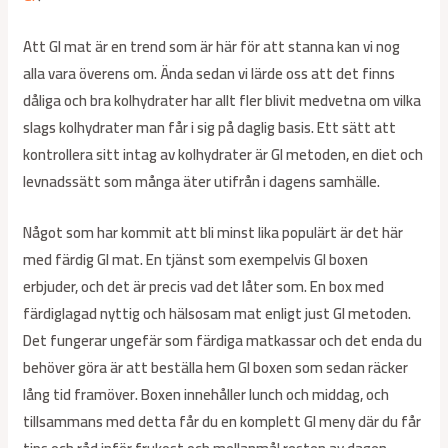
Att GI mat är en trend som är här för att stanna kan vi nog
alla vara överens om. Ända sedan vi lärde oss att det finns
dåliga och bra kolhydrater har allt fler blivit medvetna om vilka
slags kolhydrater man får i sig på daglig basis. Ett sätt att
kontrollera sitt intag av kolhydrater är GI metoden, en diet och
levnadssätt som många äter utifrån i dagens samhälle.
Något som har kommit att bli minst lika populärt är det här
med färdig GI mat. En tjänst som exempelvis GI boxen
erbjuder, och det är precis vad det låter som. En box med
färdiglagad nyttig och hälsosam mat enligt just GI metoden.
Det fungerar ungefär som färdiga matkassar och det enda du
behöver göra är att beställa hem GI boxen som sedan räcker
lång tid framöver. Boxen innehåller lunch och middag, och
tillsammans med detta får du en komplett GI meny där du får