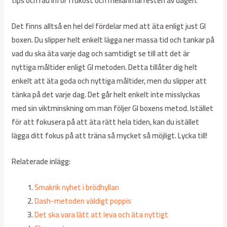
tips och råd inför frukost och mellanmål resten av dagen.
Det finns alltså
en hel del fördelar med att äta enligt just GI
boxen. Du slipper helt enkelt lägga ner massa tid och tankar på
vad du ska äta varje dag och samtidigt se till att det är
nyttiga måltider enligt GI metoden. Detta tillåter dig helt
enkelt att äta goda och nyttiga måltider, men du slipper att
tänka på det varje dag. Det går helt enkelt inte misslyckas
med sin viktminskning om man följer GI boxens metod. Istället
för att fokusera på att äta rätt hela tiden, kan du istället
lägga ditt fokus på att träna så mycket så möjligt. Lycka till!
Relaterade inlägg:
Smakrik nyhet i brödhyllan
Dash-metoden väldigt poppis
Det ska vara lätt att leva och äta nyttigt