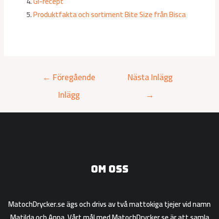
GI-recept
Produktfakta och sortiment Bite Size från Bisca
←
Föregående
Nästa Inlägg
Inlägg
→
Om oss
MatochDrycker.se ägs och drivs av två mattokiga tjejer vid namn
Matilda och Anna. Vårt mål med MatochDrycker.se är att samla