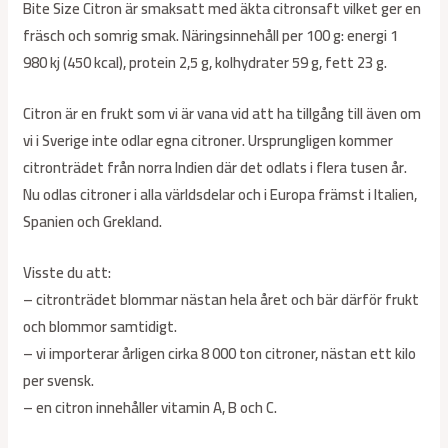
Bite Size Citron är smaksatt med äkta citronsaft vilket ger en
fräsch och somrig smak. Näringsinnehåll per 100 g: energi 1
980 kj (450 kcal), protein 2,5 g, kolhydrater 59 g, fett 23 g.
Citron är en frukt som vi är vana vid att ha tillgång till även om
vi i Sverige inte odlar egna citroner. Ursprungligen kommer
citronträdet från norra Indien där det odlats i flera tusen år.
Nu odlas citroner i alla världsdelar och i Europa främst i Italien,
Spanien och Grekland.
Visste du att:
– citronträdet blommar nästan hela året och bär därför frukt
och blommor samtidigt.
– vi importerar årligen cirka 8 000 ton citroner, nästan ett kilo
per svensk.
– en citron innehåller vitamin A, B och C.