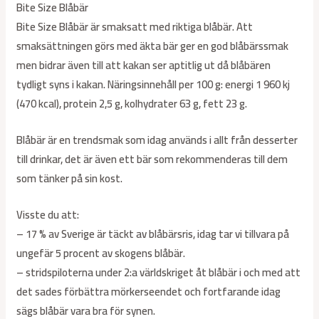
Bite Size Blåbär
Bite Size Blåbär är smaksatt med riktiga blåbär. Att
smaksättningen görs med äkta bär ger en god blåbärssmak
men bidrar även till att kakan ser aptitlig ut då blåbären
tydligt syns i kakan. Näringsinnehåll per 100 g: energi 1 960 kj
(470 kcal), protein 2,5 g, kolhydrater 63 g, fett 23 g.
Blåbär är en trendsmak som idag används i allt från desserter
till drinkar, det är även ett bär som rekommenderas till dem
som tänker på sin kost.
Visste du att:
– 17 % av Sverige är täckt av blåbärsris, idag tar vi tillvara på
ungefär 5 procent av skogens blåbär.
– stridspiloterna under 2:a världskriget åt blåbär i och med att
det sades förbättra mörkerseendet och fortfarande idag
sägs blåbär vara bra för synen.