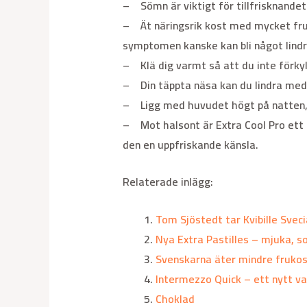
– Sömn är viktigt för tillfrisknandet 
– Ät näringsrik kost med mycket frukt
symptomen kanske kan bli något lindr
– Klä dig varmt så att du inte förkyl
– Din täppta näsa kan du lindra med h
– Ligg med huvudet högt på natten, v
– Mot halsont är Extra Cool Pro ett 
den en uppfriskande känsla.
Relaterade inlägg:
Tom Sjöstedt tar Kvibille Sveci
Nya Extra Pastilles – mjuka, s
Svenskarna äter mindre fruko
Intermezzo Quick – ett nytt va
Choklad