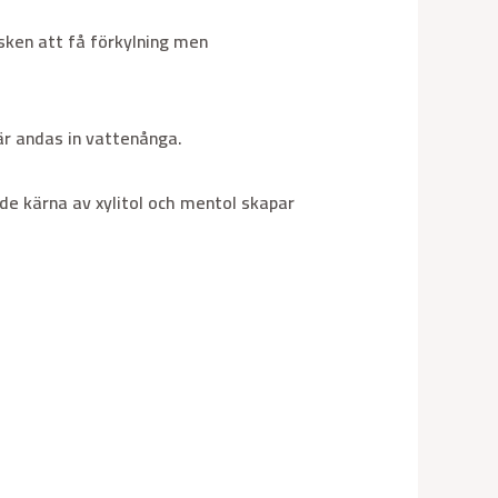
sken att få förkylning men
är andas in vattenånga.
e kärna av xylitol och mentol skapar