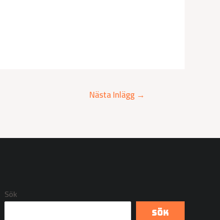
Nästa Inlägg
→
Sök
Sök