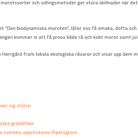
 morotssorter och odlingsmetoder ger stora skillnader när det
t ”Den biodynamiska moroten”, låter oss få smaka, dofta och 
ingen kommer ni att få prova både rå och kokt morot samt jui
bo Herrgård fram lokala ekologiska råvaror och visar upp dem m
xer sig större
giska gräddfilen
v svenska uppstickaren Pipersglace