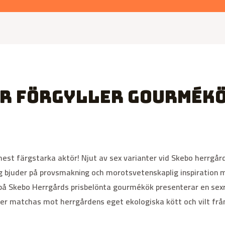
r förgyller gourmékö
st färgstarka aktör! Njut av sex varianter vid Skebo herrgå
rg bjuder på provsmakning och morotsvetenskaplig inspiration
 på Skebo Herrgårds prisbelönta gourmékök presenterar en se
r matchas mot herrgårdens eget ekologiska kött och vilt frå