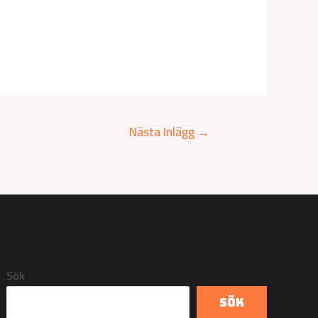
Nästa Inlägg
→
Sök
Sök