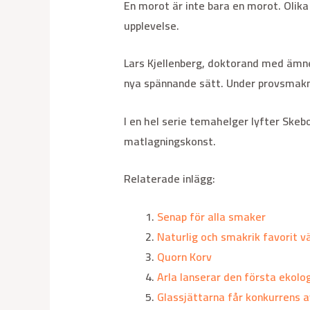
En morot är inte bara en morot. Olika
upplevelse.
Lars Kjellenberg, doktorand med ämne
nya spännande sätt. Under provsmakn
I en hel serie temahelger lyfter Ske
matlagningskonst.
Relaterade inlägg:
Senap för alla smaker
Naturlig och smakrik favorit vä
Quorn Korv
Arla lanserar den första ekolo
Glassjättarna får konkurrens a