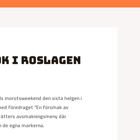
k i Roslagen
rds morotsweekend den sista helgen i
 med föredraget ”En försmak av
xrätters avsmakningsmeny där
n de egna markerna.