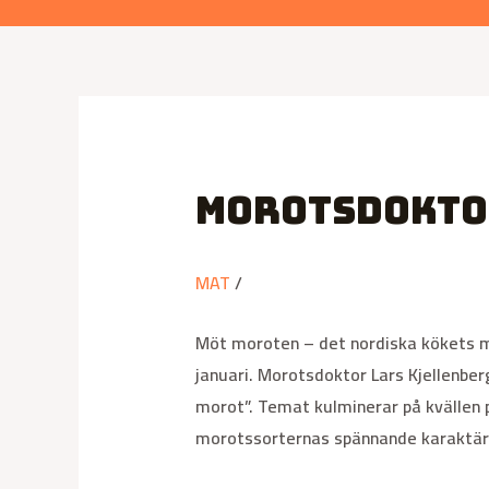
Morotsdokto
MAT
/
Möt moroten – det nordiska kökets me
januari. Morotsdoktor Lars Kjellenbe
morot”. Temat kulminerar på kvällen
morotssorternas spännande karaktäre