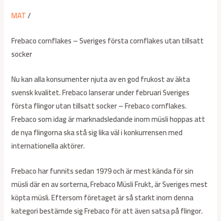
MAT
/
Frebaco cornflakes – Sveriges första cornflakes utan tillsatt
socker
Nu kan alla konsumenter njuta av en god frukost av äkta
svensk kvalitet. Frebaco lanserar under februari Sveriges
första flingor utan tillsatt socker – Frebaco cornflakes.
Frebaco som idag är marknadsledande inom müsli hoppas att
de nya flingorna ska stå sig lika väl i konkurrensen med
internationella aktörer.
Frebaco har funnits sedan 1979 och är mest kända för sin
müsli där en av sorterna, Frebaco Müsli Frukt, är Sveriges mest
köpta müsli. Eftersom företaget är så starkt inom denna
kategori bestämde sig Frebaco för att även satsa på flingor.