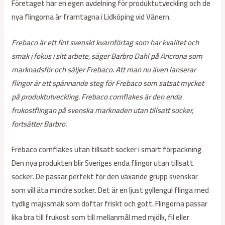
Företaget har en egen avdelning för produktutveckling och de
nya flingorna är framtagna i Lidköping vid Vänern.
Frebaco är ett fint svenskt kvarnförtag som har kvalitet och
smak i fokus i sitt arbete, säger Barbro Dahl på Ancrona som
marknadsför och säljer Frebaco. Att man nu även lanserar
flingor är ett spännande steg för Frebaco som satsat mycket
på produktutveckling. Frebaco cornflakes är den enda
frukostflingan på svenska marknaden utan tillsatt socker,
fortsätter Barbro.
Frebaco cornflakes utan tillsatt socker i smart förpackning
Den nya produkten blir Sveriges enda flingor utan tillsatt
socker. De passar perfekt för den växande grupp svenskar
som vill äta mindre socker. Det är en ljust gyllengul flinga med
tydlig majssmak som doftar friskt och gott. Flingorna passar
lika bra till frukost som till mellanmål med mjölk, fil eller