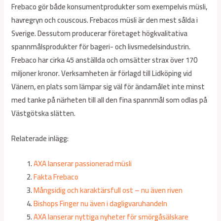
Frebaco gör både konsumentprodukter som exempelvis müsli,
havregryn och couscous. Frebacos müsli är den mest sålda i
Sverige. Dessutom producerar företaget högkvalitativa
spannmålsprodukter för bageri- och livsmedelsindustrin.
Frebaco har cirka 45 anställda och omsätter strax över 170
miljoner kronor. Verksamheten är förlagd till Lidköping vid
Vänern, en plats som lämpar sig väl för ändamålet inte minst
med tanke på närheten till all den fina spannmål som odlas på
Västgötska slätten.
Relaterade inlägg:
AXA lanserar passionerad müsli
Fakta Frebaco
Mångsidig och karaktärsfull ost – nu även riven
Bishops Finger nu även i dagligvaruhandeln
AXA lanserar nyttiga nyheter för smörgåsälskare