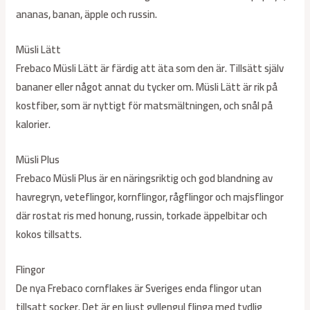
ananas, banan, äpple och russin.
Müsli Lätt
Frebaco Müsli Lätt är färdig att äta som den är. Tillsätt själv
bananer eller något annat du tycker om. Müsli Lätt är rik på
kostfiber, som är nyttigt för matsmältningen, och snål på
kalorier.
Müsli Plus
Frebaco Müsli Plus är en näringsriktig och god blandning av
havregryn, veteflingor, kornflingor, rågflingor och majsflingor
där rostat ris med honung, russin, torkade äppelbitar och
kokos tillsatts.
Flingor
De nya Frebaco cornflakes är Sveriges enda flingor utan
tillsatt socker. Det är en ljust gyllengul flinga med tydlig