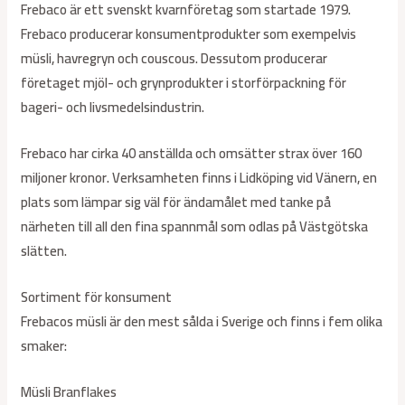
Frebaco är ett svenskt kvarnföretag som startade 1979.
Frebaco producerar konsumentprodukter som exempelvis
müsli, havregryn och couscous. Dessutom producerar
företaget mjöl- och grynprodukter i storförpackning för
bageri- och livsmedelsindustrin.
Frebaco har cirka 40 anställda och omsätter strax över 160
miljoner kronor. Verksamheten finns i Lidköping vid Vänern, en
plats som lämpar sig väl för ändamålet med tanke på
närheten till all den fina spannmål som odlas på Västgötska
slätten.
Sortiment för konsument
Frebacos müsli är den mest sålda i Sverige och finns i fem olika
smaker:
Müsli Branflakes