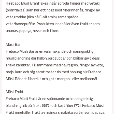
I Frebaco Müsli Branflakes ingår spröda flingor med vetekli
(branflakes) som har ett högt kostfiberinnehåll, flingor av
vetegroddar (rika på E-vitamin) samt spröda
vete/havrepuffar. Produkten innehåller även frukter som
ananas, papaya, russin och fikon.
Müsli Bär
Frebaco Müsli Bär är en välsmakande och näringsriktig
müsliblandning där hallon, jordgubbar och blåbär givit dess
friska karaktär. Tillsammans med havregryn, flingor av vete,
majs, korn och råg samt rostat ris med honung blir Frebaco
Müsli Bär ett fiberrikt och gott morgon- eller mellanmål.
Müsli Frukt
Frebaco Müsli Frukt är en spännande och näringsriktig
blandning, rik på frukt (33%) och kostfiber (7%). Frebaco Müsli
Frukt innehåller frukt av många smakrika sorter som papaya,