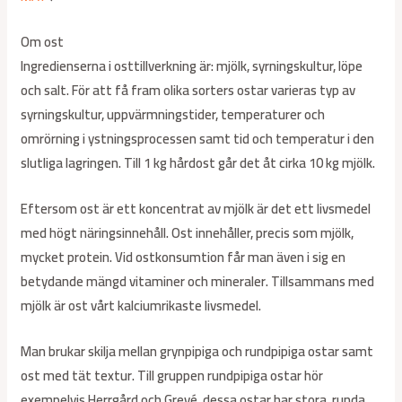
Om ost
Ingredienserna i osttillverkning är: mjölk, syrningskultur, löpe
och salt. För att få fram olika sorters ostar varieras typ av
syrningskultur, uppvärmningstider, temperaturer och
omrörning i ystningsprocessen samt tid och temperatur i den
slutliga lagringen. Till 1 kg hårdost går det åt cirka 10 kg mjölk.
Eftersom ost är ett koncentrat av mjölk är det ett livsmedel
med högt näringsinnehåll. Ost innehåller, precis som mjölk,
mycket protein. Vid ostkonsumtion får man även i sig en
betydande mängd vitaminer och mineraler. Tillsammans med
mjölk är ost vårt kalciumrikaste livsmedel.
Man brukar skilja mellan grynpipiga och rundpipiga ostar samt
ost med tät textur. Till gruppen rundpipiga ostar hör
exempelvis Herrgård och Grevé, dessa ostar har stora, runda