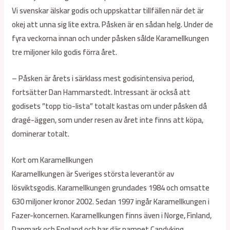
Vi svenskar älskar godis och uppskattar tillfällen när det är
okej att unna sig lite extra. Påsken är en sådan helg. Under de
fyra veckorna innan och under påsken sålde Karamellkungen
tre miljoner kilo godis förra året.
– Påsken är årets i särklass mest godisintensiva period,
fortsätter Dan Hammarstedt. Intressant är också att
godisets ”topp tio-lista” totalt kastas om under påsken då
dragé-äggen, som under resen av året inte finns att köpa,
dominerar totalt.
Kort om Karamellkungen
Karamellkungen är Sveriges största leverantör av
lösviktsgodis. Karamellkungen grundades 1984 och omsatte
630 miljoner kronor 2002. Sedan 1997 ingår Karamellkungen i
Fazer-koncernen. Karamellkungen finns även i Norge, Finland,
Danmark och England och har där namnet Candyking.