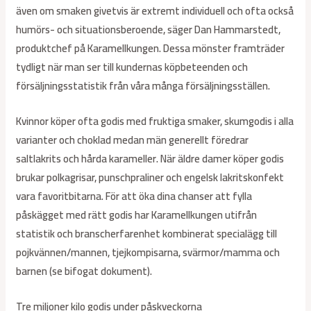
även om smaken givetvis är extremt individuell och ofta också
humörs- och situationsberoende, säger Dan Hammarstedt,
produktchef på Karamellkungen. Dessa mönster framträder
tydligt när man ser till kundernas köpbeteenden och
försäljningsstatistik från våra många försäljningsställen.
Kvinnor köper ofta godis med fruktiga smaker, skumgodis i alla
varianter och choklad medan män generellt föredrar
saltlakrits och hårda karameller. När äldre damer köper godis
brukar polkagrisar, punschpraliner och engelsk lakritskonfekt
vara favoritbitarna. För att öka dina chanser att fylla
påskägget med rätt godis har Karamellkungen utifrån
statistik och branscherfarenhet kombinerat specialägg till
pojkvännen/mannen, tjejkompisarna, svärmor/mamma och
barnen (se bifogat dokument).
Tre miljoner kilo godis under påskveckorna