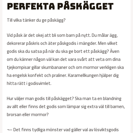
perfekta påskägget
Till vilka tänker du ge påskägg?
Vid påsk är det okej att bli som barn på nytt. Du målar ägg,
dekorerar påskris och äter påskgodis i mängder. Men vilket
godis ska du satsa på när du ska ge bort ett påskägg? Även
om du känner någon väl kan det vara svårt att veta om dina
tjejkompisar gillar skumbananer och om mormor verkligen ska
ha engelsk konfekt och praliner. Karamellkungen hjälper dig
hitta rätt i godisvimlet.
Hur väljer man godis till påskägget? Ska man ta en blandning
av allt eller finns det godis som lämpar sig extra väl till barnen,
brorsan eller mormor?
¬– Det finns tydliga mönster vad gäller val av lösviktsgodis