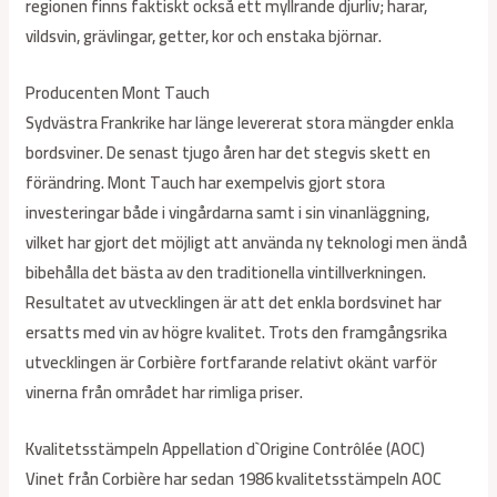
regionen finns faktiskt också ett myllrande djurliv; harar,
vildsvin, grävlingar, getter, kor och enstaka björnar.
Producenten Mont Tauch
Sydvästra Frankrike har länge levererat stora mängder enkla
bordsviner. De senast tjugo åren har det stegvis skett en
förändring. Mont Tauch har exempelvis gjort stora
investeringar både i vingårdarna samt i sin vinanläggning,
vilket har gjort det möjligt att använda ny teknologi men ändå
bibehålla det bästa av den traditionella vintillverkningen.
Resultatet av utvecklingen är att det enkla bordsvinet har
ersatts med vin av högre kvalitet. Trots den framgångsrika
utvecklingen är Corbière fortfarande relativt okänt varför
vinerna från området har rimliga priser.
Kvalitetsstämpeln Appellation d`Origine Contrôlée (AOC)
Vinet från Corbière har sedan 1986 kvalitetsstämpeln AOC