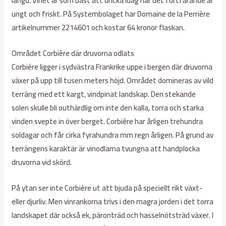
längd. Vinet är som bäst att dricka idag när det fortfarande är
ungt och friskt. På Systembolaget har Domaine de la Perrière
artikelnummer 2214601 och kostar 64 kronor flaskan.
Området Corbière där druvorna odlats
Corbiére ligger i sydvästra Frankrike uppe i bergen där druvorna
växer på upp till tusen meters höjd. Området domineras av vild
terräng med ett kargt, vindpinat landskap. Den stekande
solen skulle bli outhärdlig om inte den kalla, torra och starka
vinden svepte in över berget. Corbière har årligen trehundra
soldagar och får cirka fyrahundra mm regn årligen. På grund av
terrängens karaktär är vinodlarna tvungna att handplocka
druvorna vid skörd.
På ytan ser inte Corbière ut att bjuda på speciellt rikt växt-
eller djurliv. Men vinrankorna trivs i den magra jorden i det torra
landskapet där också ek, päronträd och hasselnötsträd växer. I