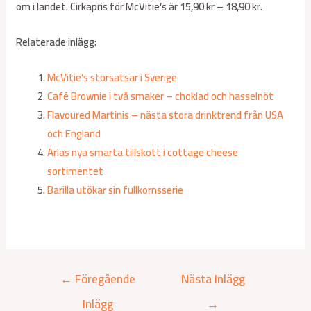
om i landet. Cirkapris för McVitie’s är 15,90 kr – 18,90 kr.
Relaterade inlägg:
McVitie’s storsatsar i Sverige
Café Brownie i två smaker – choklad och hasselnöt
Flavoured Martinis – nästa stora drinktrend från USA
och England
Arlas nya smarta tillskott i cottage cheese
sortimentet
Barilla utökar sin fullkornsserie
←
Föregående
Nästa Inlägg
Inlägg
→