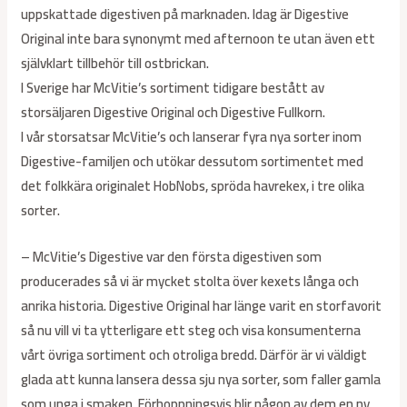
uppskattade digestiven på marknaden. Idag är Digestive
Original inte bara synonymt med afternoon te utan även ett
självklart tillbehör till ostbrickan.
I Sverige har McVitie’s sortiment tidigare bestått av
storsäljaren Digestive Original och Digestive Fullkorn.
I vår storsatsar McVitie’s och lanserar fyra nya sorter inom
Digestive-familjen och utökar dessutom sortimentet med
det folkkära originalet HobNobs, spröda havrekex, i tre olika
sorter.
– McVitie’s Digestive var den första digestiven som
producerades så vi är mycket stolta över kexets långa och
anrika historia. Digestive Original har länge varit en storfavorit
så nu vill vi ta ytterligare ett steg och visa konsumenterna
vårt övriga sortiment och otroliga bredd. Därför är vi väldigt
glada att kunna lansera dessa sju nya sorter, som faller gamla
som unga i smaken. Förhoppningsvis blir någon av dem en ny