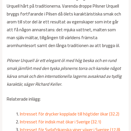
Urquell hårt på traditionerna. Varenda droppe Pilsner Urquell
bryggs fortfarande i Pilsen då ölets karaktäristiska smak och
arom till stor del är ett resultat av egenskaper som inte går
att få någon annanstans: det mjuka vattnet, malten som
man själv mältar, tillgången till världens främsta
aromhumlesort samt den långa traditionen av att brygga öl.
Pilsner Urquell är ett elegant öl med hög beska och en rund
smak jämfört med den tyska pilsnerns torra och kanske något
kärva smak och den internationella lagerns avsaknad av tydlig
karaktär, säger Richard Keller.
Relaterade inlägg:
Intresset för drycker kopplade till högtider ökar (32.2)
Intresset för indisk mat ökar i Sverige (32.1)
Intresset för Sydafrikanska viner växer i Sverige (17.8)