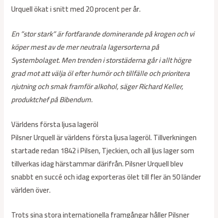
Urquell ökat i snitt med 20 procent per år.
En ”stor stark” är fortfarande dominerande på krogen och vi
köper mest av de mer neutrala lagersorterna på
Systembolaget. Men trenden i storstäderna går i allt högre
grad mot att välja öl efter humör och tillfälle och prioritera
njutning och smak framför alkohol, säger Richard Keller,
produktchef på Bibendum.
Världens första ljusa lageröl
Pilsner Urquell är världens första ljusa lageröl. Tillverkningen
startade redan 1842 i Pilsen, Tjeckien, och all ljus lager som
tillverkas idag härstammar därifrån. Pilsner Urquell blev
snabbt en succé och idag exporteras ölet till fler än 50 länder
världen över.
Trots sina stora internationella framgångar håller Pilsner