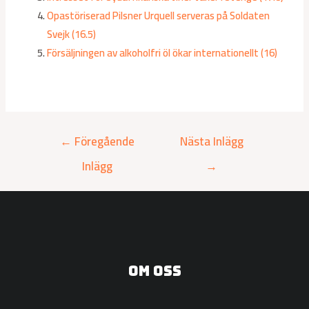
Opastöriserad Pilsner Urquell serveras på Soldaten
Svejk (16.5)
Försäljningen av alkoholfri öl ökar internationellt (16)
←
Föregående
Nästa Inlägg
Inlägg
→
Om oss