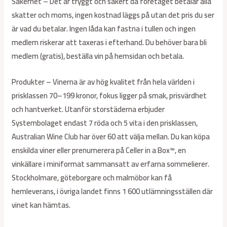
Säkerhet – Det är tryggt och säkert då företaget betalar alla
skatter och moms, ingen kostnad läggs på utan det pris du ser
är vad du betalar. Ingen låda kan fastna i tullen och ingen
medlem riskerar att taxeras i efterhand. Du behöver bara bli
medlem (gratis), beställa vin på hemsidan och betala.
Produkter – Vinerna är av hög kvalitet från hela världen i
prisklassen 70–199 kronor, fokus ligger på smak, prisvärdhet
och hantverket. Utanför storstäderna erbjuder
Systembolaget endast 7 röda och 5 vita i den prisklassen,
Australian Wine Club har över 60 att välja mellan. Du kan köpa
enskilda viner eller prenumerera på Celler in a Box™, en
vinkällare i miniformat sammansatt av erfarna sommelierer.
Stockholmare, göteborgare och malmöbor kan få
hemleverans, i övriga landet finns 1 600 utlämningsställen där
vinet kan hämtas.