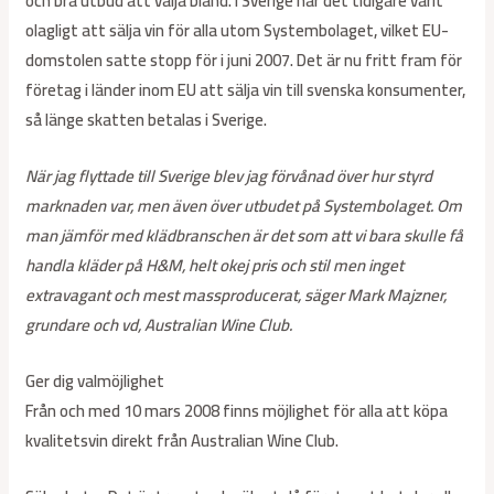
och bra utbud att välja bland. I Sverige har det tidigare varit
olagligt att sälja vin för alla utom Systembolaget, vilket EU-
domstolen satte stopp för i juni 2007. Det är nu fritt fram för
företag i länder inom EU att sälja vin till svenska konsumenter,
så länge skatten betalas i Sverige.
När jag flyttade till Sverige blev jag förvånad över hur styrd
marknaden var, men även över utbudet på Systembolaget. Om
man jämför med klädbranschen är det som att vi bara skulle få
handla kläder på H&M, helt okej pris och stil men inget
extravagant och mest massproducerat, säger Mark Majzner,
grundare och vd, Australian Wine Club.
Ger dig valmöjlighet
Från och med 10 mars 2008 finns möjlighet för alla att köpa
kvalitetsvin direkt från Australian Wine Club.