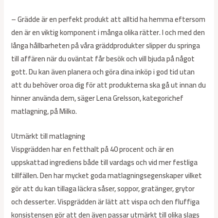
– Grädde är en perfekt produkt att alltid ha hemma eftersom
den är en viktig komponent i många olika rätter. I och med den
långa hållbarheten på våra gräddprodukter slipper du springa
till affären när du oväntat får besök och vill bjuda på något
gott. Du kan även planera och göra dina inköp i god tid utan
att du behöver oroa dig för att produkterna ska gå ut innan du
hinner använda dem, säger Lena Grelsson, kategorichef
matlagning, på Milko.
Utmärkt till matlagning
Vispgrädden har en fetthalt på 40 procent och är en
uppskattad ingrediens både till vardags och vid mer festliga
tillfällen. Den har mycket goda matlagningsegenskaper vilket
gör att du kan tillaga läckra såser, soppor, gratänger, grytor
och desserter. Vispgrädden är lätt att vispa och den fluffiga
konsistensen gör att den även passar utmärkt till olika slags