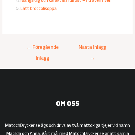
Mångsidig och karaktärsfull ost – nu även riven
Lätt broccolisoppa
←
Föregående
Nästa Inlägg
Inlägg
→
Om oss
MatochDrycker.se ägs och drivs av två mattokiga tjejer vid namn
Matilda och Anna. Vårt mål med MatochDrycker.se är att samla