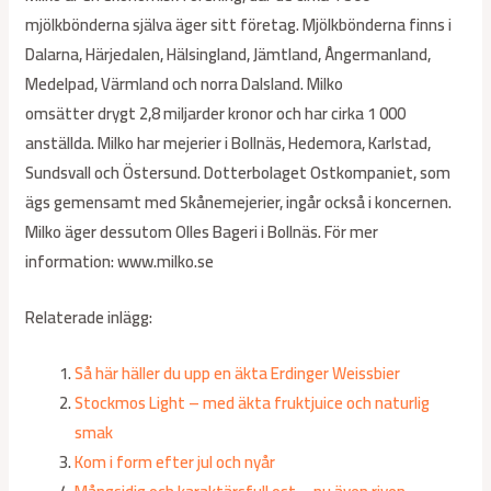
mjölkbönderna själva äger sitt företag. Mjölkbönderna finns i
Dalarna, Härjedalen, Hälsingland, Jämtland, Ångermanland,
Medelpad, Värmland och norra Dalsland. Milko
omsätter drygt 2,8 miljarder kronor och har cirka 1 000
anställda. Milko har mejerier i Bollnäs, Hedemora, Karlstad,
Sundsvall och Östersund. Dotterbolaget Ostkompaniet, som
ägs gemensamt med Skånemejerier, ingår också i koncernen.
Milko äger dessutom Olles Bageri i Bollnäs. För mer
information: www.milko.se
Relaterade inlägg:
Så här häller du upp en äkta Erdinger Weissbier
Stockmos Light – med äkta fruktjuice och naturlig
smak
Kom i form efter jul och nyår