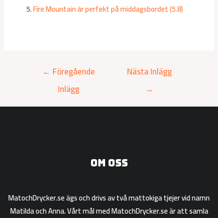
Fire Mountain är perfekt på middagsbordet (5.8)
←
Föregående
Nästa Inlägg
Inlägg
→
Om oss
MatochDrycker.se ägs och drivs av två mattokiga tjejer vid namn
Matilda och Anna. Vårt mål med MatochDrycker.se är att samla