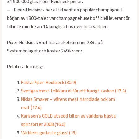
31 500 000 glas Piper-Heidsieck per år.
– Piper-Heidsieck har alltid varit en populär champagne. I
början av 1800-talet var champagnehuset officiell leverantör
till inte mindre än 14 kungliga hov över hela världen.
Piper-Heidsieck Brut har artikelnummer 7332 på
Systembolaget och kostar 249 kronor.
Relaterade inlägg:
Fakta Piper-Heidsieck (30.9)
Sveriges mest folkkära öl får ett kaxigt syskon (17.4)
Niklas Smaker – vårens mest närodlade bok om
mat (17.4)
Karlsson’s GOLD utsedd till en av världens bästa
spritsorter 2008 (16.6)
Världens godaste glass! (15)