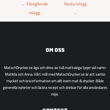
←
Föregående
Nästa Inlägg
Inlägg
→
Om oss
MatochDrycker.se ägs och drivs av två mattokiga tjejer vid namn
Matilda och Anna. Vårt mål med MatochDrycker.se är att samla
mycket och bra information om allt inom mat & drycker. Både
generella nyheter och läckra recept och drinkar för alla användares
nöje.