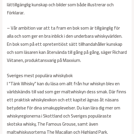
lättillgänglig kunskap och bilder som både illustrerar och
förklarar.
– Vår ambition var att ta fram en bok som är tillgänglig för
alla och som ger en bra inblick i den underbara whiskyvärlden.
En bok som på ett opretentiöst sätt tillhandahåller kunskap
och som läsaren kan återvända till gång på gång, säger Richard
Viitanen, produktansvarig på Maxxium.
Sveriges mest populära whiskybok
I ”Tänk Whisky” kan du läsa om allt från hur whiskyn blev en
världskändis till vad som ger maltwhiskyn dess smak. Där finns
ett praktisk whiskylexikon och ett kapitel ägnas åt näsans
betydelse för dina smakupplevelser. Du kan lära dig mer om
whiskyregionerna i Skottland och Sveriges populäraste
skotska whisky, The Famous Grouse, samt även
maltwhiskysorterna The Macallan och Highland Park.