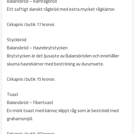
Balansbröd – Kärnrågbröd
Ett saftigt danskt rågbröd med extra mycket rågkärnor.
Cirkapris i butik 17 kronor.
Styckbröd
Balansbröd – Havrebrytstycken
Brytstycken är det ljusaste av Balansbröden och innehåller
skurna havrekärnor med beströning av durumvete.
Cirkapris i butik 15 kronor.
Toast
Balansbröd – Fibertoast
En mörk toast med kärnor, klippt råg som är beströdd med
grahamsmjöl.
Cirkapris i butik 19 kronor.