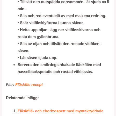
• Tillsätt den outspädda consommén, låt sjuda ca 5
min.
• Sila och red eventuellt av med maizena redning.
• Skär vitlöksklyftorna i tunna skivor.
• Hetta upp oljan, lägg ner vitlöksskivorna och
rosta dem gyllenbruna.
• Sila av oljan och tillsätt den rostade vitlöken i
såsen.
• Låt såsen sjuda upp.
Servera den smördegsinbakade fläskfilén med
hasselbackspotatis och rostad vitlökssås.
Fler:
Fläskfile recept
Relaterade inlägg:
Fläskfilé- och chorizospett med myntakryddade