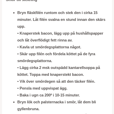
Bryn fläskfilén runtom och stek den i cirka 15
minuter. Låt filén svalna en stund innan den skärs
upp.
• Knaperstek bacon, lägg upp på hushållspapper
och låt överflödigt fett rinna av.
• Kavla ut smördegsplattorna något.
• Skär upp filén och fördela köttet på de fyra
smördegsplattorna.
• Lägg cirka 2 msk outspädd kantarellsoppa på
köttet. Toppa med knaperstekt bacon.
• Vik över smördegen så att den täcker filén.
• Pensla med uppvispat ägg.
• Baka i ugn ca 200º i 10-15 minuter.
Bryn lök och palsternacka i smör, låt dem bli
gyllenbruna.