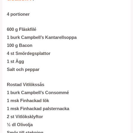
4 portioner
600 g Fläskfilé
1 burk Campbell’s Kantarellsoppa
100 g Bacon
4 st Smördegsplattor
1 st Ägg
Salt och peppar
Rostad Vitlökssås
1 burk Campbell’s Consommé
1 msk Finhackad lök
1 msk Finhackad palsternacka
2 st Vitlöksklyftor
½ dl Olivolja
Smör till stekning