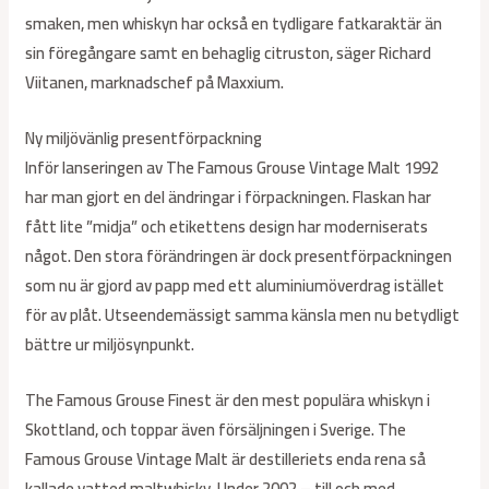
smaken, men whiskyn har också en tydligare fatkaraktär än
sin föregångare samt en behaglig citruston, säger Richard
Viitanen, marknadschef på Maxxium.
Ny miljövänlig presentförpackning
Inför lanseringen av The Famous Grouse Vintage Malt 1992
har man gjort en del ändringar i förpackningen. Flaskan har
fått lite ”midja” och etikettens design har moderniserats
något. Den stora förändringen är dock presentförpackningen
som nu är gjord av papp med ett aluminiumöverdrag istället
för av plåt. Utseendemässigt samma känsla men nu betydligt
bättre ur miljösynpunkt.
The Famous Grouse Finest är den mest populära whiskyn i
Skottland, och toppar även försäljningen i Sverige. The
Famous Grouse Vintage Malt är destilleriets enda rena så
kallade vatted maltwhisky. Under 2002 – till och med