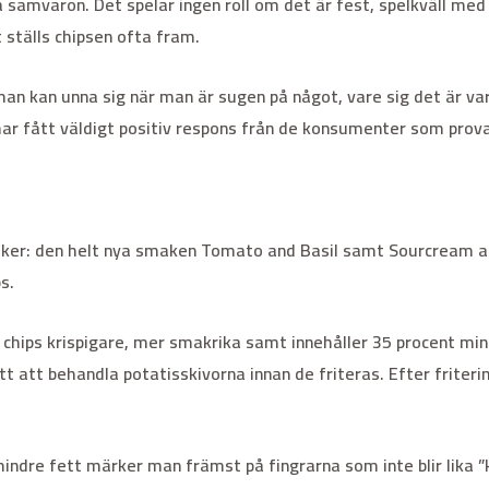
a samvaron. Det spelar ingen roll om det är fest, spelkväll med
t ställs chipsen ofta fram.
n kan unna sig när man är sugen på något, vare sig det är var
har fått väldigt positiv respons från de konsumenter som prov
ker: den helt nya smaken Tomato and Basil samt Sourcream and
s.
 chips krispigare, mer smakrika samt innehåller 35 procent mind
ätt att behandla potatisskivorna innan de friteras. Efter frite
mindre fett märker man främst på fingrarna som inte blir lika 