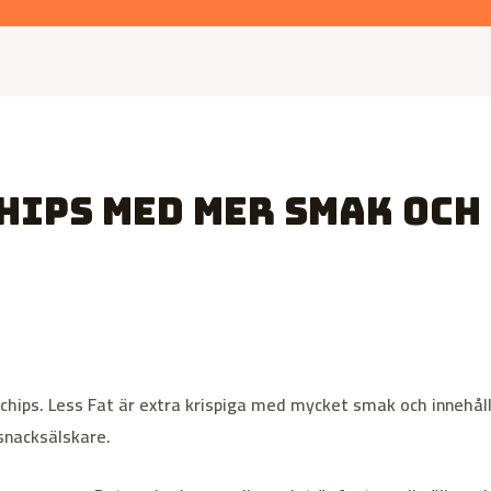
hips med mer smak och
v chips. Less Fat är extra krispiga med mycket smak och innehå
 snacksälskare.