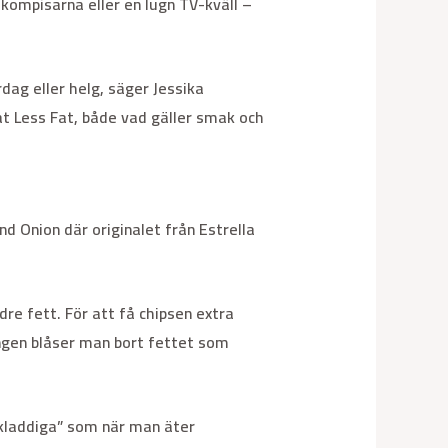
 kompisarna eller en lugn TV-kväll –
dag eller helg, säger Jessika
at Less Fat, både vad gäller smak och
 Onion där originalet från Estrella
re fett. För att få chipsen extra
ringen blåser man bort fettet som
”kladdiga” som när man äter