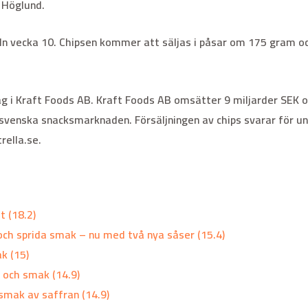
a Höglund.
deln vecka 10. Chipsen kommer att säljas i påsar om 175 gram o
g i Kraft Foods AB. Kraft Foods AB omsätter 9 miljarder SEK oc
 svenska snacksmarknaden. Försäljningen av chips svarar för u
ella.se.
t (18.2)
 och sprida smak – nu med två nya såser (15.4)
k (15)
 och smak (14.9)
smak av saffran (14.9)