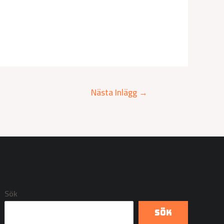
Nästa Inlägg
→
Sök
Sök