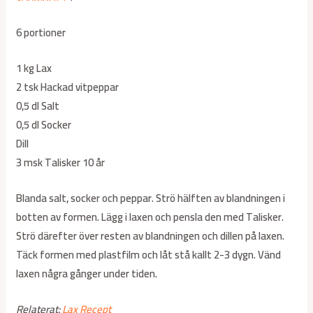
6 portioner
1 kg Lax
2 tsk Hackad vitpeppar
0,5 dl Salt
0,5 dl Socker
Dill
3 msk Talisker 10 år
Blanda salt, socker och peppar. Strö hälften av blandningen i
botten av formen. Lägg i laxen och pensla den med Talisker.
Strö därefter över resten av blandningen och dillen på laxen.
Täck formen med plastfilm och låt stå kallt 2-3 dygn. Vänd
laxen några gånger under tiden.
Relaterat:
Lax Recept