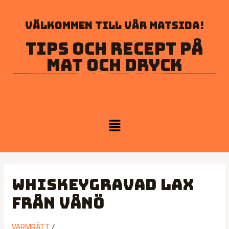
Välkommen till vår matsida!
Tips och recept på
mat och dryck
Whiskeygravad lax
från Vånö
VARMRÄTT
/