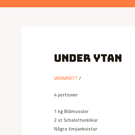
Under ytan
VARMRÄTT
/
4 portioner
1 kg Blåmusslor
2 st Schalottenlökar
Några timjankvistar