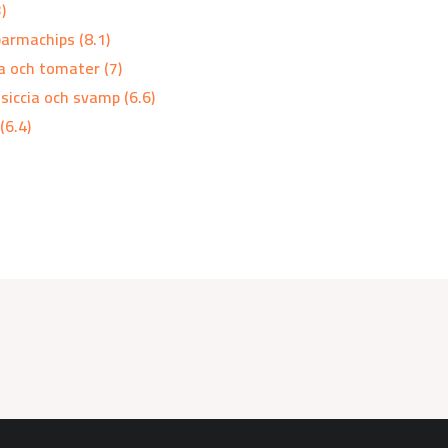
)
armachips (8.1)
a och tomater (7)
iccia och svamp (6.6)
(6.4)