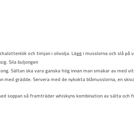
alottenlök och timjan i olivolja. Lägg i musslorna och slå på v
ig. Sila buljongen
ljong. Sältan ska vara ganska hög innan man smakar av med vit 
an med grädde. Servera med de nykokta blåmusslorna, en skiva
med soppan så framträder whiskyns kombination av sälta och f