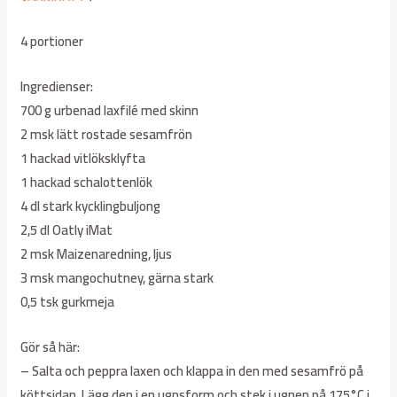
4 portioner
Ingredienser:
700 g urbenad laxfilé med skinn
2 msk lätt rostade sesamfrön
1 hackad vitlöksklyfta
1 hackad schalottenlök
4 dl stark kycklingbuljong
2,5 dl Oatly iMat
2 msk Maizenaredning, ljus
3 msk mangochutney, gärna stark
0,5 tsk gurkmeja
Gör så här:
– Salta och peppra laxen och klappa in den med sesamfrö på
köttsidan. Lägg den i en ugnsform och stek i ugnen på 175°C i