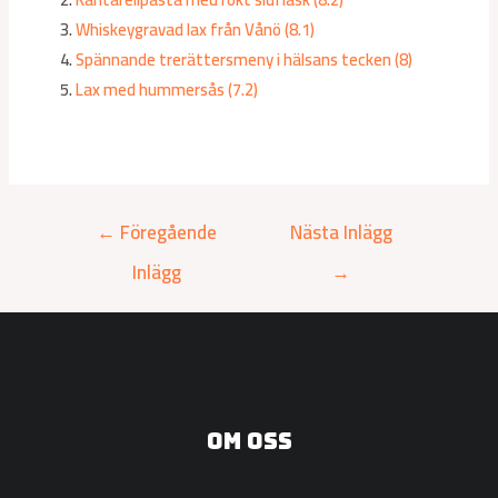
Whiskeygravad lax från Vånö (8.1)
Spännande trerättersmeny i hälsans tecken (8)
Lax med hummersås (7.2)
←
Föregående
Nästa Inlägg
Inlägg
→
Om oss