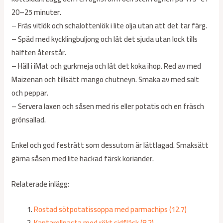
20–25 minuter.
– Fräs vitlök och schalottenlök i lite olja utan att det tar färg.
– Späd med kycklingbuljong och låt det sjuda utan lock tills
hälften återstår.
– Häll i iMat och gurkmeja och låt det koka ihop. Red av med
Maizenan och tillsätt mango chutneyn. Smaka av med salt
och peppar.
– Servera laxen och såsen med ris eller potatis och en fräsch
grönsallad.
Enkel och god festrätt som dessutom är lättlagad. Smaksätt
gärna såsen med lite hackad färsk koriander.
Relaterade inlägg:
Rostad sötpotatissoppa med parmachips (12.7)
Kantarellpasta med rökt sidfläsk (8.2)