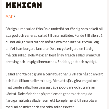
Mexican
MAT
/
Färdigskuren sallad från Dole underlättar för dig som enkelt vill
äta god och varierad sallad till dina måltider. För de tillfällen då
du har dåligt med tid och måste äta men inte vill trycka i dig
en fet hamburgare lanserar Dole nu ytterligare en färdig
måltidssallad. Dole Mexican består av fräsch sallad, smakfull
dressing och krispiga limenachos. Snabbt, gott och nyttigt.
Sallad är ofta det givna alternativet när vi vill äta något enkelt
och lätt till lunch eller middag. Men att själv göra en god och
mättande sallad kan visa sig både jobbigare och dyrare än
väntat. Dole råder bot på problemet genom att erbjuda
färdiga måltidssallader som ett komplement till sina påsar
med salladsmixer och enstaka salladssorter.