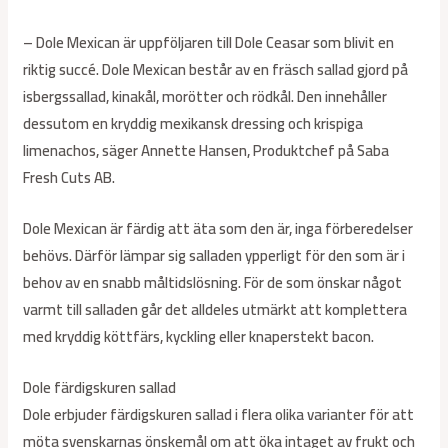
– Dole Mexican är uppföljaren till Dole Ceasar som blivit en
riktig succé. Dole Mexican består av en fräsch sallad gjord på
isbergssallad, kinakål, morötter och rödkål. Den innehåller
dessutom en kryddig mexikansk dressing och krispiga
limenachos, säger Annette Hansen, Produktchef på Saba
Fresh Cuts AB.
Dole Mexican är färdig att äta som den är, inga förberedelser
behövs. Därför lämpar sig salladen ypperligt för den som är i
behov av en snabb måltidslösning. För de som önskar något
varmt till salladen går det alldeles utmärkt att komplettera
med kryddig köttfärs, kyckling eller knaperstekt bacon.
Dole färdigskuren sallad
Dole erbjuder färdigskuren sallad i flera olika varianter för att
möta svenskarnas önskemål om att öka intaget av frukt och