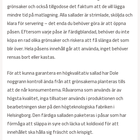
grönsaker och också tillgodose det faktum att de vill lägga
mindre tid på matlagning. Alla sallader är strimlade, sköljda och
klara för servering – det enda du behöver göra är att öppna
påsen. Eftersom varje påse är färdigblandad, behöver du inte
köpa en rad olika grönsaker och riskera att få slänga det som
blir över. Hela påsens innehåll går att använda, inget behöver
rensas bort eller kastas.
För att kunna garantera en högkvalitativ sallad har Dole
noggrann kontroll ända från att grönsakerna planteras tills
att de når konsumenterna. Råvarorna som används är av
högsta kvalitet, inga tillsatser används i produktionen och
bearbetningen sker på den högteknologiska fabriken i
Helsingborg. Den färdiga salladen paketeras i påsar som har
förmåga att släppa in syre och läcka ut koldioxid för att
innehållet ska hålla sig fräscht och krispigt.