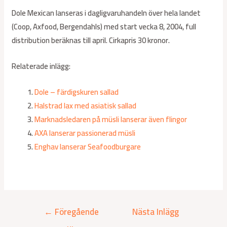
Dole Mexican lanseras i dagligvaruhandeln över hela landet
(Coop, Axfood, Bergendahls) med start vecka 8, 2004, full
distribution beräknas till april. Cirkapris 30 kronor.
Relaterade inlägg:
Dole – färdigskuren sallad
Halstrad lax med asiatisk sallad
Marknadsledaren på müsli lanserar även flingor
AXA lanserar passionerad müsli
Enghav lanserar Seafoodburgare
←
Föregående
Nästa Inlägg