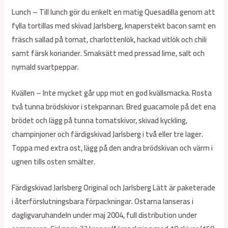
Lunch – Till lunch gör du enkelt en matig Quesadilla genom att
fylla tortillas med skivad Jarlsberg, knaperstekt bacon samt en
fräsch sallad på tomat, charlottenlök, hackad vitlök och chili
samt färsk koriander. Smaksätt med pressad lime, salt och
nymald svartpeppar.
Kvällen – Inte mycket går upp mot en god kvällsmacka. Rosta
två tunna brödskivor i stekpannan. Bred guacamole på det ena
brödet och lägg på tunna tomatskivor, skivad kyckling,
champinjoner och färdigskivad Jarlsberg i två eller tre lager.
Toppa med extra ost, lägg på den andra brödskivan och värm i
ugnen tills osten smälter.
Färdigskivad Jarlsberg Original och Jarlsberg Lätt är paketerade
i återförslutningsbara förpackningar. Ostarna lanseras i
dagligvaruhandeln under maj 2004, full distribution under