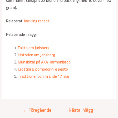
sommaren. Cirkapris 22 kronor/förpackning med 10 skivor (150
gram).
Relaterat:
kyckling recept
Relaterade inlägg:
Fakta om Jarlsberg
Historien om Jarlsberg
Munsbitar på AXA Harmonibröd
Crostini al pomodorini e pesto
Traditioner och firande 17 maj
←
Föregående
Nästa Inlägg