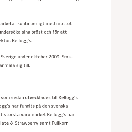
K arbetar kontinuerligt med mottot
undersöka sina bröst och för att
ktör, Kellogg’s.
 i Sverige under oktober 2009. Sms-
nmäla sig till.
, som sedan utvecklades till Kellogg’s
logg’s har funnits på den svenska
et största varumärket Kellogg’s har
colate & Strawberry samt Fullkorn.