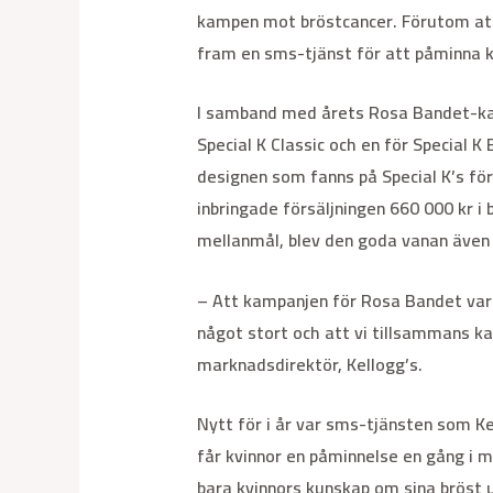
kampen mot bröstcancer. Förutom att
fram en sms-tjänst för att påminna k
I samband med årets Rosa Bandet-kam
Special K Classic och en för Special 
designen som fanns på Special K’s för
inbringade försäljningen 660 000 kr i b
mellanmål, blev den goda vanan även
– Att kampanjen för Rosa Bandet var en
något stort och att vi tillsammans k
marknadsdirektör, Kellogg’s.
Nytt för i år var sms-tjänsten som K
får kvinnor en påminnelse en gång i m
bara kvinnors kunskap om sina bröst 