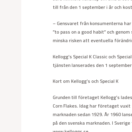
till från den 1 september i år och ko
– Gensvaret från konsumenterna har va
”to pass on a good habit” och genom s
minska risken att eventuella förändri
Kellogg’s Special K Classic och Speci
tjänsten lanserades den 1 september 2
Kort om Kellogg’s och Special K
Grunden till företaget Kellogg’s lade
Corn Flakes. Idag har företaget vuxit 
marknaden sedan 1929. År 1960 lanser
på den svenska marknaden. I Sverige f
www.kelloggs.se