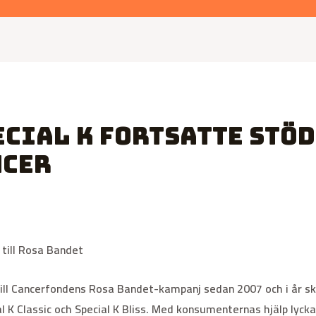
ecial K fortsatte stö
ncer
 till Rosa Bandet
 till Cancerfondens Rosa Bandet-kampanj sedan 2007 och i år s
l K Classic och Special K Bliss. Med konsumenternas hjälp lyck