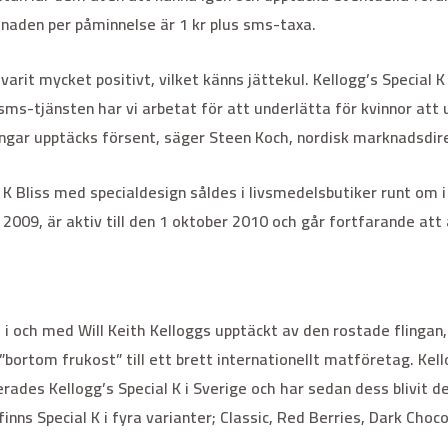
stnaden per påminnelse är 1 kr plus sms-taxa.
rit mycket positivt, vilket känns jättekul. Kellogg’s Special 
ms-tjänsten har vi arbetat för att underlätta för kvinnor att 
ngar upptäcks försent, säger Steen Koch, nordisk marknadsdire
al K Bliss med specialdesign såldes i livsmedelsbutiker runt om
009, är aktiv till den 1 oktober 2010 och går fortfarande att a
s i och med Will Keith Kelloggs upptäckt av den rostade flingan
”bortom frukost” till ett brett internationellt matföretag. Kel
ades Kellogg’s Special K i Sverige och har sedan dess blivit d
inns Special K i fyra varianter; Classic, Red Berries, Dark Cho