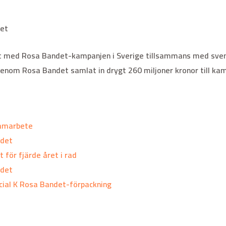
et
 med Rosa Bandet-kampanjen i Sverige tillsammans med svens
genom Rosa Bandet samlat in drygt 260 miljoner kronor till ka
samarbete
ndet
 för fjärde året i rad
ndet
ecial K Rosa Bandet-förpackning