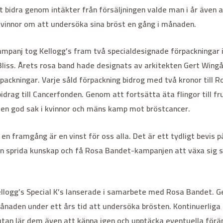
 bidra genom intäkter från försäljningen valde man i år även
vinnor om att undersöka sina bröst en gång i månaden.
panj tog Kellogg’s fram två specialdesignade förpackningar i
K Bliss. Årets rosa band hade designats av arkitekten Gert Wing
packningar. Varje såld förpackning bidrog med två kronor till
idrag till Cancerfonden. Genom att fortsätta äta flingor till fru
 en god sak i kvinnor och mäns kamp mot bröstcancer.
 framgång är en vinst för oss alla. Det är ett tydligt bevis på 
an sprida kunskap och få Rosa Bandet-kampanjen att växa sig s
ellogg’s Special K’s lanserade i samarbete med Rosa Bandet. G
ånaden under ett års tid att undersöka brösten. Kontinuerliga
utan lär dem även att känna igen och upptäcka eventuella förän