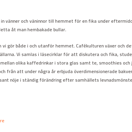
 in vänner och väninnor till hemmet för en fika under eftermi
 detta åt man hembakade bullar.
om vi gör både i och utanför hemmet. Cafékulturen växer och d
ällarna. Vi samlas i läsecirklar för att diskutera och fika, stud
mellan olika kaffedrinkar i stora glas samt te, smoothies och ju
och från att under några år erbjuda överdimensionerade bakve
t sant nöje i ständig förändring efter samhällets levnadsmönste
re