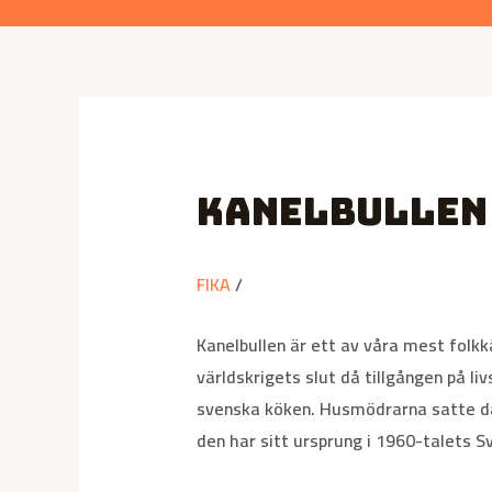
Kanelbullen 
FIKA
/
Kanelbullen är ett av våra mest folkk
världskrigets slut då tillgången på li
svenska köken. Husmödrarna satte då 
den har sitt ursprung i 1960-talets S