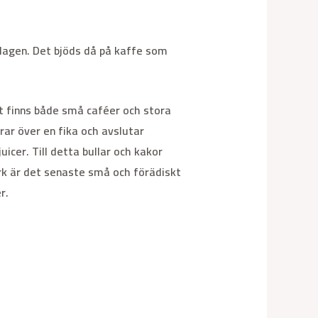
ddagen. Det bjöds då på kaffe som
et finns både små caféer och stora
erar över en fika och avslutar
icer. Till detta bullar och kakor
rk är det senaste små och förädiskt
r.