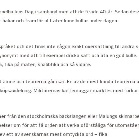
elbullens Dag i samband med att de firade 40-år. Sedan dess 
 bakar och framför allt äter kanelbullar under dagen.
 språket och det finns inte någon exakt översättning till andra
ynonymt med att till exempel dricka saft och äta en god bulle.
 fika på maten, snabbfika och så vidare.
ämne och teorierna går isär. En av de mest kända teorierna ä
inköpsavdelning. Militärernas kaffemuggar märktes med förkort
mer från den stockholmska backslangen eller Malungs skinnarb
lser om för att få orden att verka oförståliga för utomstående
blev ett av svenskarnas mest omtyckta ord – fika.