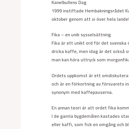
Kanelbullens Dag
1999 instiftade Hembakningsrådet Kan
oktober genom att vi över hela landet
Fika – en unik sysselsättning
Fika är ett unikt ord för det svenska
dricka kaffe, men idag är det också s
man kan höra uttryck som morgonfika,
Ordets uppkomst är ett omdiskuterat 
och är en förkortning av försvarets 
synonym med kaffepauserna.
En annan teori är att ordet fika kom
I de gamla bygdemålen kastades stave
eller kaffi, som fick en omgång och 