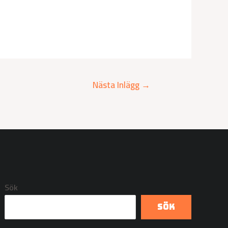
Nästa Inlägg
→
Sök
Sök