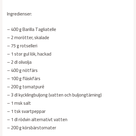
Ingredienser:
– 400 g Barilla Tagliatelle
– 2 morötter, skalade
– 75 g rotselleri
– 1 stor gul lök, hackad
– 2 dl olivolja
– 400 g nötfärs
– 100 g fläskfärs
– 200 g tomatpuré
– 3 dl kycklingbuljong (vatten och buljongtärning)
– 1 msk salt
– 1 tsk svartpeppar
– 1 dl rödvin alternativt vatten
– 200 g körsbärstomater