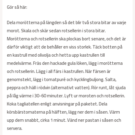
Gör så här:
Dela morötterna på längden så det blir två stora bitar av varje
morot. Skala och skär sedan rotsellerin i stora bitar.
Morötterna och rotsellerin ska plockas bort senare, och det är
därför viktigt att de behåller en viss storlek. Täck botten på
en kastrull med olivolja och hetta upp kastrullen till
medelvärme. Fräs den hackade gula löken, lägg i morötterna
och rotsellerin. Lägg i all färs i kastrullen. När färsen är
genomstekt, lägg i tomatpuré och kycklingbuljong. Salta,
peppra och häll i rödvin (alternativt vatten). Rör runt, låt sjuda
på låg värme i 30-60 minuter. Lyft ur moroten och rotsellerin.
Koka tagliatellen enligt anvisningar på paketet. Dela
körsbärstomaterna på hälften, lägg ner dem i såsen. Värm
upp dem snabbt, cirka 1 minut. Vänd ner pastan i såsen och
servera.