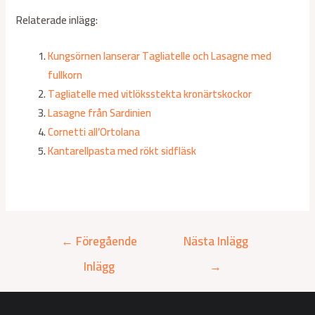
Relaterade inlägg:
Kungsörnen lanserar Tagliatelle och Lasagne med
fullkorn
Tagliatelle med vitlöksstekta kronärtskockor
Lasagne från Sardinien
Cornetti all’Ortolana
Kantarellpasta med rökt sidfläsk
←
Föregående
Nästa Inlägg
Inlägg
→