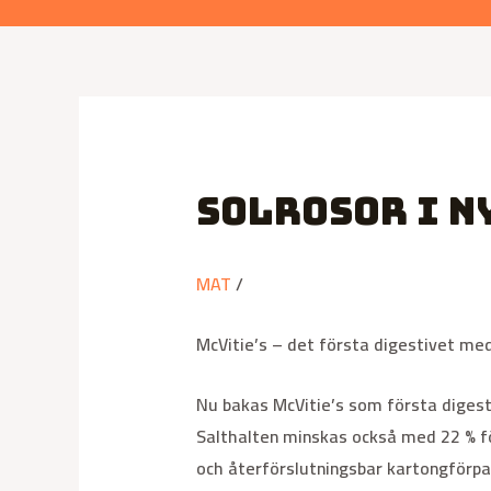
Solrosor i n
MAT
/
McVitie’s – det första digestivet me
Nu bakas McVitie’s som första diges
Salthalten minskas också med 22 % fö
och återförslutningsbar kartongförpa