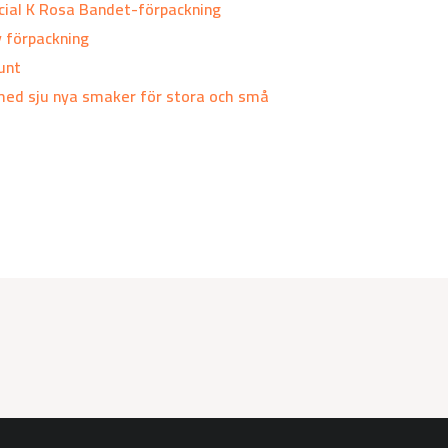
ecial K Rosa Bandet-förpackning
y förpackning
unt
med sju nya smaker för stora och små