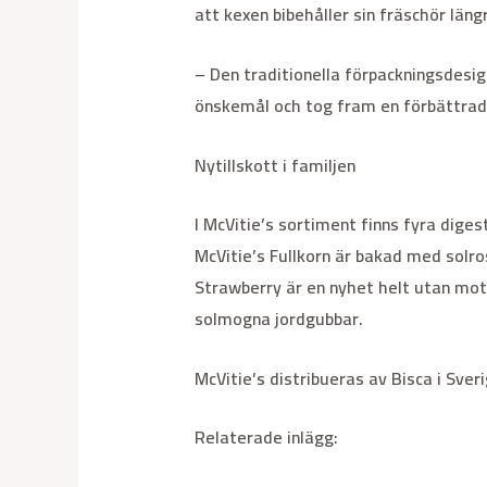
att kexen bibehåller sin fräschör läng
– Den traditionella förpackningsdesi
önskemål och tog fram en förbättrad 
Nytillskott i familjen
I McVitie’s sortiment finns fyra diges
McVitie’s Fullkorn är bakad med solr
Strawberry är en nyhet helt utan mot
solmogna jordgubbar.
McVitie’s distribueras av Bisca i Sver
Relaterade inlägg: