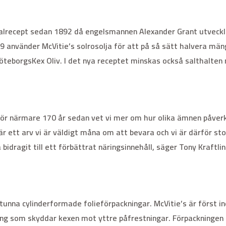
inalrecept sedan 1892 då engelsmannen Alexander Grant utveck
9 använder McVitie’s solrosolja för att på så sätt halvera mä
eborgsKex Oliv. I det nya receptet minskas också salthalten m
för närmare 170 år sedan vet vi mer om hur olika ämnen påverka
r ett arv vi är väldigt måna om att bevara och vi är därför sto
idragit till ett förbättrat näringsinnehåll, säger Tony Kraftlin
 i tunna cylinderformade folieförpackningar. McVitie’s är först
ong som skyddar kexen mot yttre påfrestningar. Förpackningen 