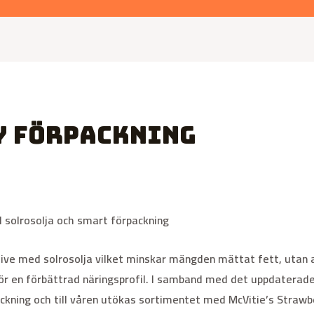
y förpackning
d solrosolja och smart förpackning
tive med solrosolja vilket minskar mängden mättat fett, utan
r en förbättrad näringsprofil. I samband med det uppdaterade
ckning och till våren utökas sortimentet med McVitie’s Strawb