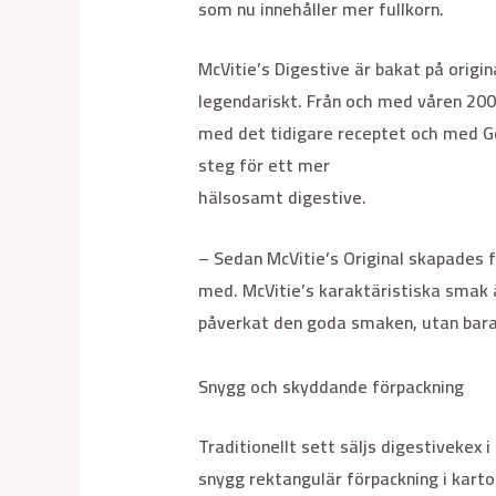
som nu innehåller mer fullkorn.
McVitie’s Digestive är bakat på orig
legendariskt. Från och med våren 200
med det tidigare receptet och med Göt
steg för ett mer
hälsosamt digestive.
– Sedan McVitie’s Original skapades 
med. McVitie’s karaktäristiska smak ä
påverkat den goda smaken, utan bara b
Snygg och skyddande förpackning
Traditionellt sett säljs digestivekex
snygg rektangulär förpackning i kart