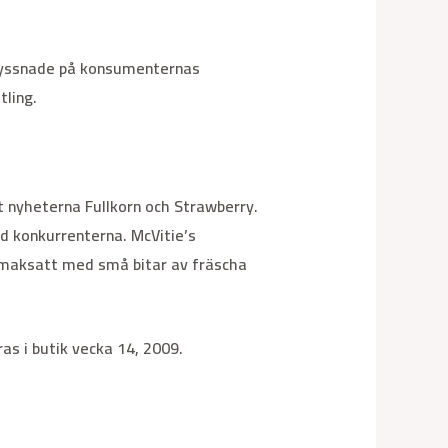
i lyssnade på konsumenternas
ling.
mt nyheterna Fullkorn och Strawberry.
d konkurrenterna. McVitie’s
 smaksatt med små bitar av fräscha
ras i butik vecka 14, 2009.