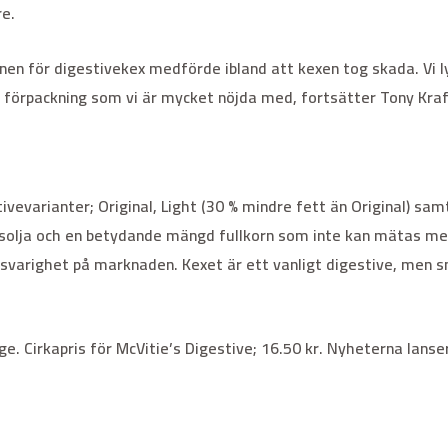
re.
gnen för digestivekex medförde ibland att kexen tog skada. V
förpackning som vi är mycket nöjda med, fortsätter Tony Kraft
tivevarianter; Original, Light (30 % mindre fett än Original) sa
osolja och en betydande mängd fullkorn som inte kan mätas me
svarighet på marknaden. Kexet är ett vanligt digestive, men
ige. Cirkapris för McVitie’s Digestive; 16.50 kr. Nyheterna lanse