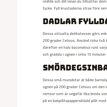
rödlök och dill innan du tillsätter d
tycke. Fyll krustaderna strax före ser
Dadlar fyllda
Dessa sötsalta delikatesser görs enke
200 grader Celsius. Använd cirka två 
därefter en halv baconskiva runt var
och grädda i ugnen i cirka 15 minuter el
Smördegsinb
Dessa små munsbitar är både barnslig
ugnen på 200 grader Celsius om den i
remsor som är ungefär lika breda som 
på en bakplåtspappersklädd plåt med 