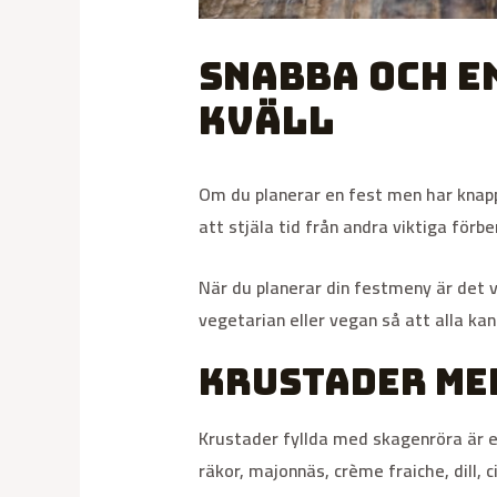
Snabba och e
kväll
Om du planerar en fest men har knapp
att stjäla tid från andra viktiga för
När du planerar din festmeny är det v
vegetarian eller vegan så att alla ka
Krustader me
Krustader fyllda med skagenröra är et
räkor, majonnäs, crème fraiche, dill, 