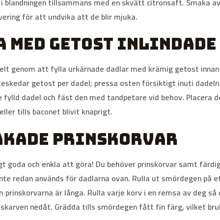
em i blandningen tillsammans med en skvätt citronsaft. Smaka a
vering för att undvika att de blir mjuka.
 med getost inlindade 
lt genom att fylla urkärnade dadlar med krämig getost innan de
teskedar getost per dadel; pressa osten försiktigt inuti dadeln 
je fylld dadel och fäst den med tandpetare vid behov. Placera 
ler tills baconet blivit knaprigt.
akade prinskorvar
t goda och enkla att göra! Du behöver prinskorvar samt färdi
nte redan används för dadlarna ovan. Rulla ut smördegen på ett
prinskorvarna är långa. Rulla varje korv i en remsa av deg så 
skarven nedåt. Grädda tills smördegen fått fin färg, vilket br