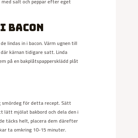
v med salt och peppar efter eget
i bacon
 lindas in i bacon. Värm ugnen till
där kärnan tidigare satt. Linda
dem på en bakplåtspappersklädd plåt
g smördeg för detta recept. Sätt
 lätt mjölat bakbord och dela den i
de täcks helt, placera dem därefter
ukar ta omkring 10-15 minuter.