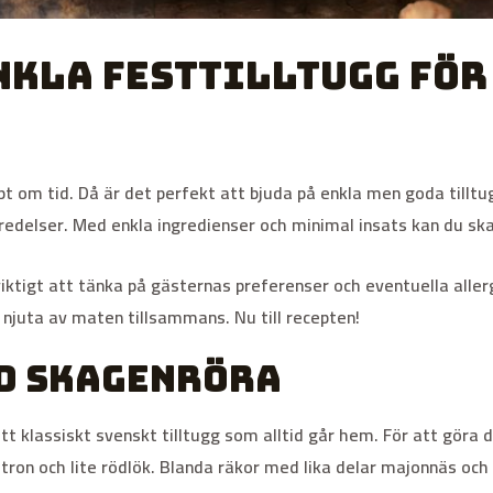
nkla festtilltugg för
t om tid. Då är det perfekt att bjuda på enkla men goda till
beredelser. Med enkla ingredienser och minimal insats kan du s
iktigt att tänka på gästernas preferenser och eventuella aller
n njuta av maten tillsammans. Nu till recepten!
d skagenröra
t klassiskt svenskt tilltugg som alltid går hem. För att göra 
citron och lite rödlök. Blanda räkor med lika delar majonnäs och