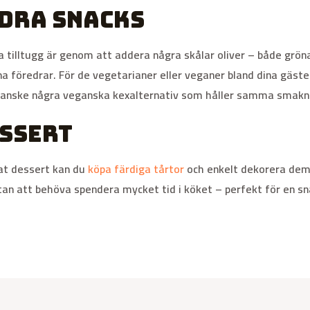
ndra snacks
 tilltugg är genom att addera några skålar oliver – både gröna
na föredrar. För de vegetarianer eller veganer bland dina gäs
anske några veganska kexalternativ som håller samma smakni
essert
kat dessert kan du
köpa färdiga tårtor
och enkelt dekorera dem 
utan att behöva spendera mycket tid i köket – perfekt för en 