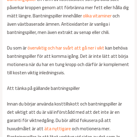
påverkar kroppen genom att förbränna mer fett eller hålla dig
mätt längre. Bantningspiller innehåller
olika vitaminer
och
även växtbaserade ämnen. Antioxidanter är vanliga i
bantningspiller, men även extrakt av senap eller chili.
Du som är
överviktig och har svårt att gå ner i vikt
kan behöva
bantningspiller för att komma igång. Det är inte lätt att börja
motionera när du har en tung kropp och därför är komplement
till kosten viktig inledningsvis.
Att tänka på gällande bantningspiller
Innan du börjar använda kosttillskott och bantningspiller är
det viktigt att du är väl införstådd med att det inte är en
garanti för viktnedgång. Du bör alltid fokusera på att
huvudmålet är att
äta nyttigare
och motionera mer.
Bantningspiller är ett litet verktyg vid sidan av det som är