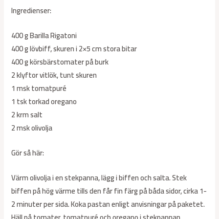
Ingredienser:
400 g Barilla Rigatoni
400 g lövbiff, skuren i 2×5 cm stora bitar
400 g körsbärstomater på burk
2 klyftor vitlök, tunt skuren
1 msk tomatpuré
1 tsk torkad oregano
2 krm salt
2 msk olivolja
Gör så här:
Värm olivolja i en stekpanna, lägg i biffen och salta. Stek
biffen på hög värme tills den får fin färg på båda sidor, cirka 1-
2 minuter per sida. Koka pastan enligt anvisningar på paketet.
Häll på tomater, tomatpuré och oregano i stekpannan