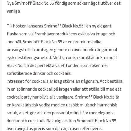
Nya Smirnoff Black No.55 för dig som söker något utöver det
vanliga
Till hösten lanseras Smirnoff Black No.55 i en ny elegant
flaska som väl framhäver produktens exklusiva image och
innehåll. Smirnoff Black No.55 är en premiumvodka,
omsorgsfullt framtagen genom en över hundra år gammal
rysk destilleringsmetod. Med sin unika karaktär är Smirnoff
Black No. 55 det perfekta valet för den som söker mer
sofistikerade drinkar och cocktails.
Intresset för cocktails är idag större än någonsin. Att beställa
in en spännande cocktail på krogen eller att ställa till med ett
cocktailparty har blivit allt vanligare. Smirnoff Black No.55 är
en karaktäristisk vodka med en utsökt mjuk och harmonisk
smak, vilket gör att den passar utmärkt för mer eleganta
drinkar och cocktails. Naturligtvis kan Smirnoff Black No.55
även avnjutas precis som den är, frusen eller över is.