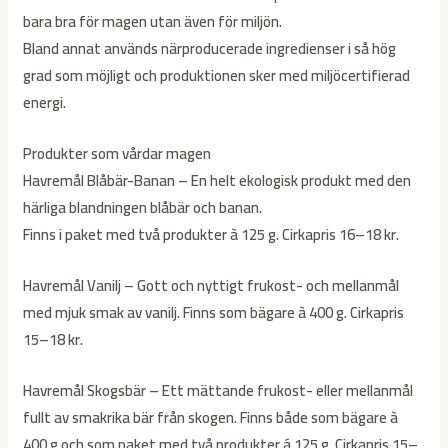
bara bra för magen utan även för miljön.
Bland annat används närproducerade ingredienser i så hög
grad som möjligt och produktionen sker med miljöcertifierad
energi.
Produkter som vårdar magen
Havremål Blåbär-Banan – En helt ekologisk produkt med den
härliga blandningen blåbär och banan.
Finns i paket med två produkter à 125 g. Cirkapris 16–18 kr.
Havremål Vanilj – Gott och nyttigt frukost- och mellanmål
med mjuk smak av vanilj. Finns som bägare à 400 g. Cirkapris
15–18 kr.
Havremål Skogsbär – Ett mättande frukost- eller mellanmål
fullt av smakrika bär från skogen. Finns både som bägare à
400 g och som paket med två produkter á 125 g. Cirkapris 15–