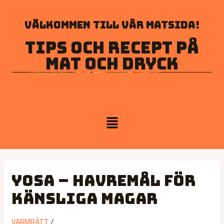
Välkommen till vår matsida!
Tips och recept på
mat och dryck
Yosa – havremål för
känsliga magar
VARMRÄTT
/