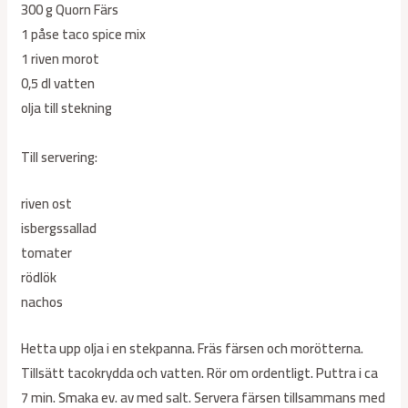
300 g Quorn Färs
1 påse taco spice mix
1 riven morot
0,5 dl vatten
olja till stekning
Till servering:
riven ost
isbergssallad
tomater
rödlök
nachos
Hetta upp olja i en stekpanna. Fräs färsen och morötterna.
Tillsätt tacokrydda och vatten. Rör om ordentligt. Puttra i ca
7 min. Smaka ev. av med salt. Servera färsen tillsammans med